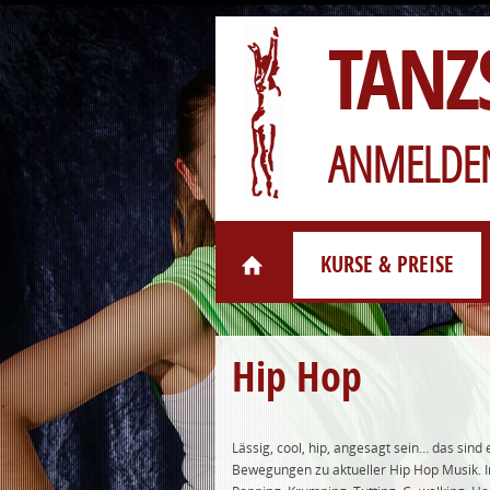
TANZ
ANMELDEN
KURSE & PREISE
Hip Hop
Lässig, cool, hip, angesagt sein… das sin
Bewegungen zu aktueller Hip Hop Musik. Im