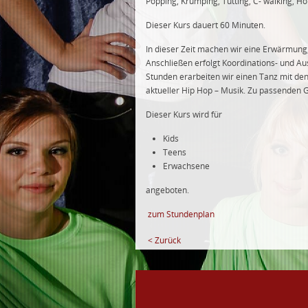
Popping, Krumping, Tutting, C- walking, H
Dieser Kurs dauert 60 Minuten.
In dieser Zeit machen wir eine Erwärmun
Anschließen erfolgt Koordinations- und Au
Stunden erarbeiten wir einen Tanz mit de
aktueller Hip Hop – Musik. Zu passenden G
Dieser Kurs wird für
Kids
Teens
Erwachsene
angeboten.
zum Stundenplan
< Zurück