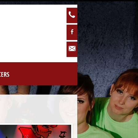
Phone: 0160 / 93885771
Facebook
info@tanschule-linie1.de
CERS