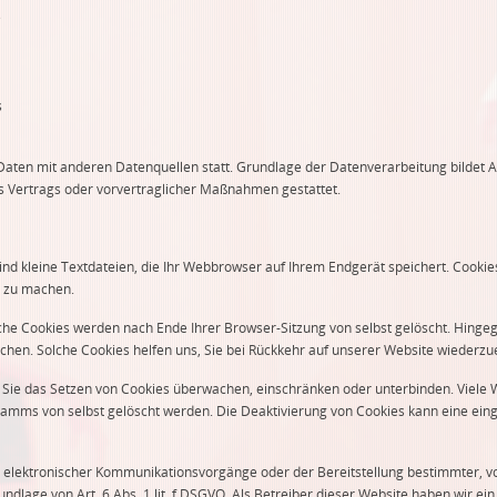
e
s
ten mit anderen Datenquellen statt. Grundlage der Datenverarbeitung bildet Art.
es Vertrags oder vorvertraglicher Maßnahmen gestattet.
nd kleine Textdateien, die Ihr Webbrowser auf Ihrem Endgerät speichert. Cookie
r zu machen.
lche Cookies werden nach Ende Ihrer Browser-Sitzung von selbst gelöscht. Hinge
öschen. Solche Cookies helfen uns, Sie bei Rückkehr auf unserer Website wiederz
e das Setzen von Cookies überwachen, einschränken oder unterbinden. Viele We
amms von selbst gelöscht werden. Die Deaktivierung von Cookies kann eine eing
 elektronischer Kommunikationsvorgänge oder der Bereitstellung bestimmter, vo
ndlage von Art. 6 Abs. 1 lit. f DSGVO. Als Betreiber dieser Website haben wir ein