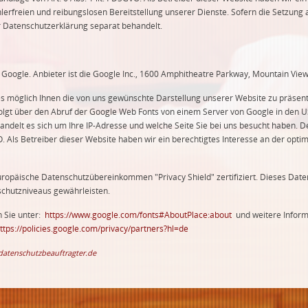
lerfreien und reibungslosen Bereitstellung unserer Dienste. Sofern die Setzung a
er Datenschutzerklärung separat behandelt.
oogle. Anbieter ist die Google Inc., 1600 Amphitheatre Parkway, Mountain Vie
es möglich Ihnen die von uns gewünschte Darstellung unserer Website zu präsen
rfolgt über den Abruf der Google Web Fonts von einem Server von Google in den
ndelt es sich um Ihre IP-Adresse und welche Seite Sie bei uns besucht haben. D
VO. Als Betreiber dieser Website haben wir ein berechtigtes Interesse an der op
ropäische Datenschutzübereinkommen "Privacy Shield" zertifiziert. Dieses Dat
schutzniveaus gewährleisten.
 Sie unter:
https://www.google.com/fonts#AboutPlace:about
und weitere Inform
ttps://policies.google.com/privacy/partners?hl=de
datenschutzbeauftragter.de