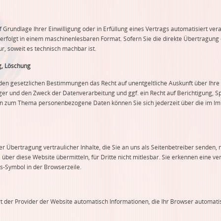
f Grundlage Ihrer Einwilligung oder in Erfüllung eines Vertrags automatisiert vera
 erfolgt in einem maschinenlesbaren Format. Sofern Sie die direkte Übertragun
ur, soweit es technisch machbar ist.
g, Löschung
nden gesetzlichen Bestimmungen das Recht auf unentgeltliche Auskunft über Ih
er und den Zweck der Datenverarbeitung und ggf. ein Recht auf Berichtigung, S
en zum Thema personenbezogene Daten können Sie sich jederzeit über die im I
 Übertragung vertraulicher Inhalte, die Sie an uns als Seitenbetreiber senden, 
 über diese Website übermitteln, für Dritte nicht mitlesbar. Sie erkennen eine ver
s-Symbol in der Browserzeile.
t der Provider der Website automatisch Informationen, die Ihr Browser automatis