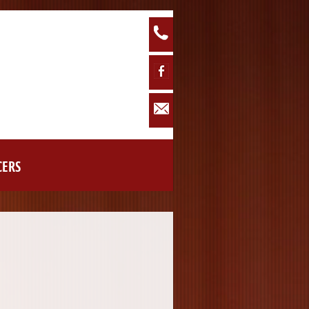
Phone: 0160 / 93885771
Facebook
info@tanschule-linie1.de
CERS