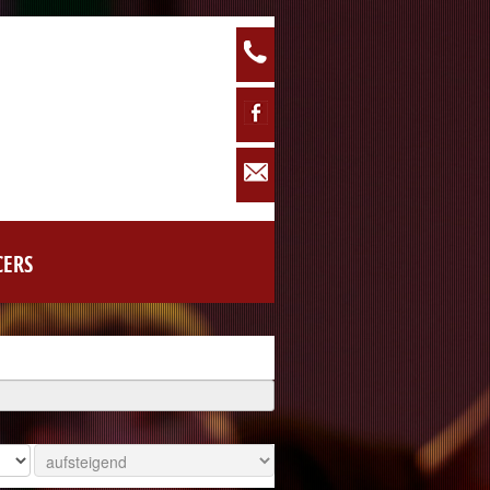
Phone: 0160 / 93885771
Facebook
info@tanschule-linie1.de
CERS