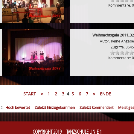
Kommentare: 0
Weihnachtsgala 2011_32
Autor: Keine Angabe
Zugriffe: 3645
Kommentare: 0
START
«
1
2
3
4
5
6
7
»
ENDE
12:
Hoch bewertet
-
Zuletzt hinzugekommen
-
Zuletzt kommentiert
-
Meist ge
COPYRIGHT 2019 TANZSCHULE LINIE 1